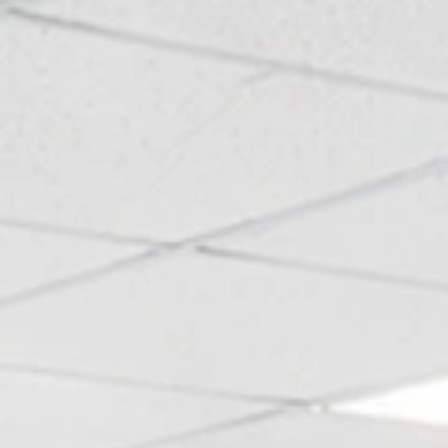
H
O
T