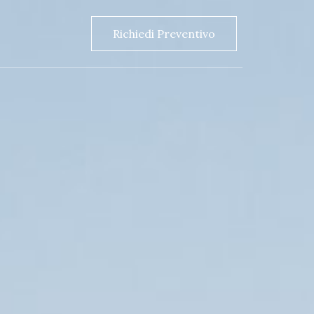
Richiedi Preventivo